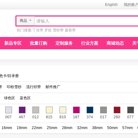
Engilsh
我的账
商品
热门搜索:
丁丝带
罗纹
雪纱带
菱形带
新品专区
批量订购
定制服务
行业方案
商城动态
关
色卡/目录册
带
印粉雪纱
流行织带
邮件推广
绿色区
蓝色区
007
467
012
815
810
187
374
017
260
077
16mm
19mm
22mm
25mm
28mm
32mm
38mm
50mm
57mm
150
151
152
153
154
155
156
157
158
159