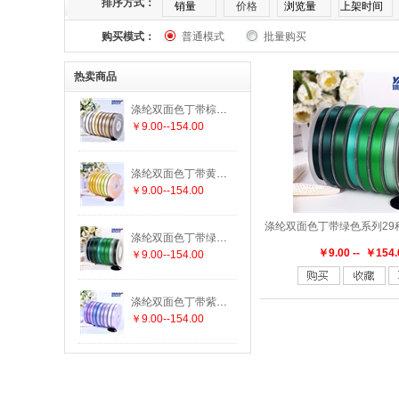
排序方式：
销量
价格
浏览量
上架时间
购买模式：
普通模式
批量购买
169
174
175
176
177
182
热卖商品
303
305
307
308
311
313
涤纶双面色丁带棕色系列25种颜色 19种尺寸
￥9.00--154.00
336
337
338
340
342
343
涤纶双面色丁带黄色系列29种颜色 19种尺寸
447
458
462
463
464
465
￥9.00--154.00
552
555
556
563
564
565
涤纶双面色丁带绿色系列29种颜色 19种尺寸
￥9.00 -- ￥154.
￥9.00--154.00
625
640
644
645
650
660
涤纶双面色丁带紫色系列15种颜色 19种尺寸
￥9.00--154.00
779
780
785
789
793
812
847
850
855
860
868
869