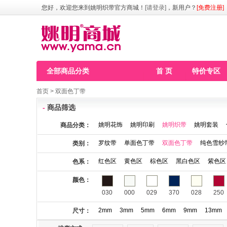
您好，欢迎您来到姚明织带官方商城！
[请登录]
，新用户？
[免费注册]
全部商品分类
首 页
特价专区
首页
>
双面色丁带
-
商品筛选
姚明花饰
姚明印刷
姚明织带
姚明套装
商品分类：
罗纹带
单面色丁带
双面色丁带
纯色雪纱
类别：
红色区
黄色区
棕色区
黑白色区
紫色区
色系：
颜色：
030
000
029
370
028
250
2mm
3mm
5mm
6mm
9mm
13mm
尺寸：
115
123
141
146
148
149