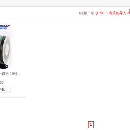
183
185
193
198
203
210
235
238
243
252
(
模板下载↓
)EXCEL表采购导入->
314
317
322
323
324
325
326
327
328
329
346
347
350
352
363
365
366
369
371
372
470
473
476
477
510
513
520
524
525
530
涤纶双面色丁带绿色系列29种颜色 19种尺寸
566
567
569
570
572
577
579
580
583
587
00
662
668
675
686
687
690
693
714
720
743
813
814
818
820
823
824
826
835
836
837
870
1