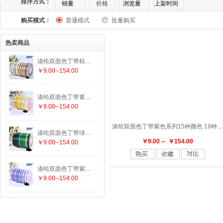
排序方式：
销量
价格
浏览量
上架时间
购买模式：
普通模式
批量购买
169
174
175
176
177
182
183
1
热卖商品
303
305
307
308
311
313
314
3
涤纶双面色丁带棕色系列25种颜色 19种尺寸
￥9.00--154.00
336
337
338
340
342
343
346
3
涤纶双面色丁带黄色系列29种颜色 19种尺寸
447
458
462
463
464
465
470
4
￥9.00--154.00
涤纶双面色丁带紫色系列15种颜色 19种尺寸
552
555
556
563
564
565
566
5
涤纶双面色丁带绿色系列29种颜色 19种尺寸
￥9.00 -- ￥154.00
￥9.00--154.00
625
640
644
645
650
660
662
6
涤纶双面色丁带紫色系列15种颜色 19种尺寸
￥9.00--154.00
779
780
785
789
793
812
813
8
847
850
855
860
868
869
870