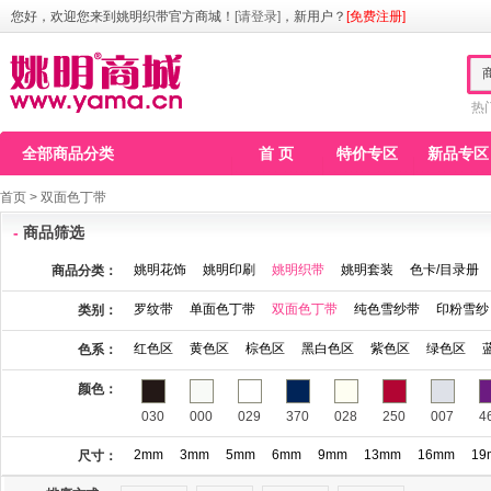
您好，欢迎您来到姚明织带官方商城！
[请登录]
，新用户？
[免费注册]
热
全部商品分类
首 页
特价专区
新品专区
首页
>
双面色丁带
-
商品筛选
姚明花饰
姚明印刷
姚明织带
姚明套装
色卡/目录册
商品分类：
罗纹带
单面色丁带
双面色丁带
纯色雪纱带
印粉雪纱
类别：
红色区
黄色区
棕色区
黑白色区
紫色区
绿色区
色系：
颜色：
030
000
029
370
028
250
007
4
2mm
3mm
5mm
6mm
9mm
13mm
16mm
19
尺寸：
115
123
141
146
148
149
150
1