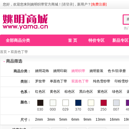
您好，欢迎您来到姚明织带官方商城！
[请登录]
，新用户？
[免费注册]
热
全部商品分类
首 页
特价专区
新品专区
首页
>
双面色丁带
-
商品筛选
姚明花饰
姚明印刷
姚明织带
姚明套装
色卡/目录册
商品分类：
罗纹带
单面色丁带
双面色丁带
纯色雪纱带
印粉雪纱
类别：
红色区
黄色区
棕色区
黑白色区
紫色区
绿色区
色系：
颜色：
030
000
029
370
028
250
007
4
2mm
3mm
5mm
6mm
9mm
13mm
16mm
19
尺寸：
115
123
141
146
148
149
150
1