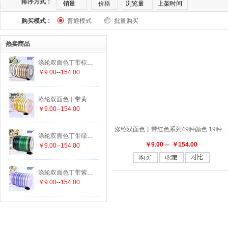
排序方式：
销量
价格
浏览量
上架时间
购买模式：
普通模式
批量购买
169
174
175
176
177
182
183
1
热卖商品
303
305
307
308
311
313
314
3
涤纶双面色丁带棕色系列25种颜色 19种尺寸
￥9.00--154.00
336
337
338
340
342
343
346
3
涤纶双面色丁带黄色系列29种颜色 19种尺寸
447
458
462
463
464
465
470
4
￥9.00--154.00
涤纶双面色丁带红色系列49种颜色 19种尺寸
552
555
556
563
564
565
566
5
涤纶双面色丁带绿色系列29种颜色 19种尺寸
￥9.00 -- ￥154.00
￥9.00--154.00
625
640
644
645
650
660
662
6
涤纶双面色丁带紫色系列15种颜色 19种尺寸
￥9.00--154.00
779
780
785
789
793
812
813
8
847
850
855
860
868
869
870