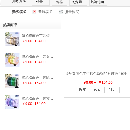
排序方式：
销量
价格
浏览量
上架时间
购买模式：
普通模式
批量购买
169
174
175
176
177
182
183
1
热卖商品
303
305
307
308
311
313
314
3
涤纶双面色丁带棕色系列25种颜色 19种尺寸
￥9.00--154.00
336
337
338
340
342
343
346
3
涤纶双面色丁带黄色系列29种颜色 19种尺寸
447
458
462
463
464
465
470
4
￥9.00--154.00
涤纶双面色丁带棕色系列25种颜色 19种尺寸
552
555
556
563
564
565
566
5
涤纶双面色丁带绿色系列29种颜色 19种尺寸
￥9.00 -- ￥154.00
￥9.00--154.00
625
640
644
645
650
660
662
6
涤纶双面色丁带紫色系列15种颜色 19种尺寸
￥9.00--154.00
779
780
785
789
793
812
813
8
847
850
855
860
868
869
870