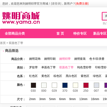
您好，欢迎您来到姚明织带官方商城！
[请登录]
，新用户？
[免费注册]
热
全部商品分类
首 页
特价专区
新品专区
首页
>
双面色丁带
-
商品筛选
姚明花饰
姚明印刷
姚明织带
姚明套装
色卡/目录册
商品分类：
罗纹带
单面色丁带
双面色丁带
纯色雪纱带
印粉雪纱
类别：
红色区
黄色区
棕色区
黑白色区
紫色区
绿色区
色系：
颜色：
030
000
029
370
028
250
007
4
2mm
3mm
5mm
6mm
9mm
13mm
16mm
19
尺寸：
115
123
141
146
148
149
150
1