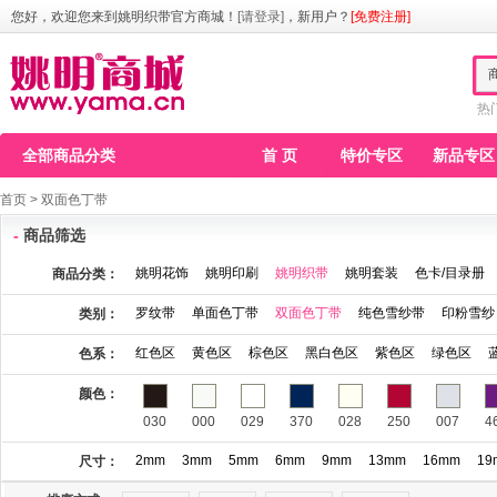
您好，欢迎您来到姚明织带官方商城！
[请登录]
，新用户？
[免费注册]
热
全部商品分类
首 页
特价专区
新品专区
首页
>
双面色丁带
-
商品筛选
姚明花饰
姚明印刷
姚明织带
姚明套装
色卡/目录册
商品分类：
罗纹带
单面色丁带
双面色丁带
纯色雪纱带
印粉雪纱
类别：
红色区
黄色区
棕色区
黑白色区
紫色区
绿色区
色系：
颜色：
030
000
029
370
028
250
007
4
2mm
3mm
5mm
6mm
9mm
13mm
16mm
19
尺寸：
115
123
141
146
148
149
150
1