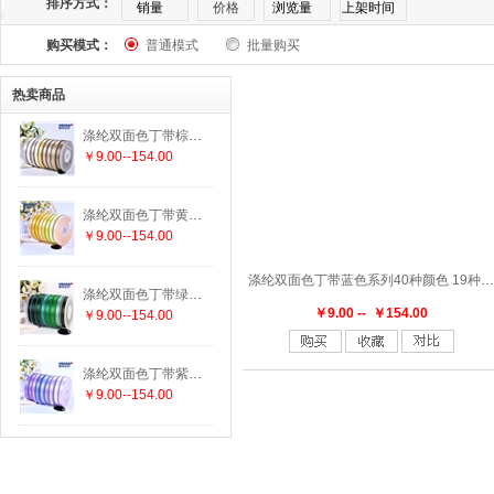
排序方式：
销量
价格
浏览量
上架时间
购买模式：
普通模式
批量购买
169
174
175
176
177
182
183
1
热卖商品
303
305
307
308
311
313
314
3
涤纶双面色丁带棕色系列25种颜色 19种尺寸
￥9.00--154.00
336
337
338
340
342
343
346
3
涤纶双面色丁带黄色系列29种颜色 19种尺寸
447
458
462
463
464
465
470
4
￥9.00--154.00
涤纶双面色丁带蓝色系列40种颜色 19种尺寸
552
555
556
563
564
565
566
5
涤纶双面色丁带绿色系列29种颜色 19种尺寸
￥9.00 -- ￥154.00
￥9.00--154.00
625
640
644
645
650
660
662
6
涤纶双面色丁带紫色系列15种颜色 19种尺寸
￥9.00--154.00
779
780
785
789
793
812
813
8
847
850
855
860
868
869
870