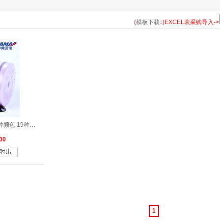
183
185
193
198
203
210
235
238
243
252
(
模板下载↓
)EXCEL表采购导入->
314
317
322
323
324
325
326
327
328
329
346
347
350
352
363
365
366
369
371
372
470
473
476
477
510
513
520
524
525
530
涤纶双面色丁带紫色系列15种颜色 19种尺寸
566
567
569
570
572
577
579
580
583
587
00
662
668
675
686
687
690
693
714
720
743
813
814
818
820
823
824
826
835
836
837
870
1