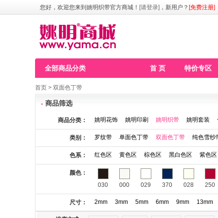
您好，欢迎您来到姚明织带官方商城！
[请登录]
，新用户？
[免费注册]
全部商品分类
首 页
特价专区
首页
>
双面色丁带
-
商品筛选
姚明花饰
姚明印刷
姚明织带
姚明套装
商品分类：
罗纹带
单面色丁带
双面色丁带
纯色雪纱
类别：
红色区
黄色区
棕色区
黑白色区
紫色区
色系：
颜色：
030
000
029
370
028
250
2mm
3mm
5mm
6mm
9mm
13mm
尺寸：
115
123
141
146
148
149