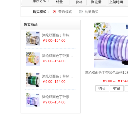
排序方式：
销量
价格
浏览量
上架时间
购买模式：
普通模式
批量购买
169
174
175
176
177
182
热卖商品
303
305
307
308
311
313
涤纶双面色丁带棕色系列25种颜色 19种尺寸
￥9.00--154.00
336
337
338
340
342
343
涤纶双面色丁带黄色系列29种颜色 19种尺寸
447
458
462
463
464
465
￥9.00--154.00
552
555
556
563
564
565
涤纶双面色丁带绿色系列29种颜色 19种尺寸
￥9.00 -- ￥154.
￥9.00--154.00
625
640
644
645
650
660
涤纶双面色丁带紫色系列15种颜色 19种尺寸
￥9.00--154.00
779
780
785
789
793
812
847
850
855
860
868
869