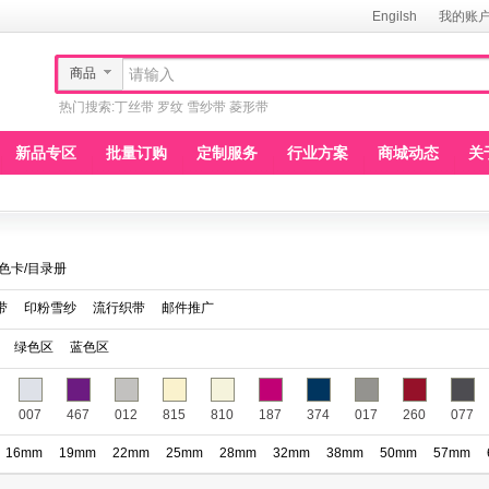
Engilsh
我的账
商品
热门搜索:
丁丝带
罗纹
雪纱带
菱形带
新品专区
批量订购
定制服务
行业方案
商城动态
关
色卡/目录册
带
印粉雪纱
流行织带
邮件推广
绿色区
蓝色区
007
467
012
815
810
187
374
017
260
077
16mm
19mm
22mm
25mm
28mm
32mm
38mm
50mm
57mm
150
151
152
153
154
155
156
157
158
159