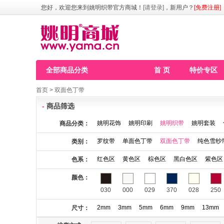
您好，欢迎您来到姚明织带官方商城！
[请登录]
，新用户？
[免费注册]
全部商品分类
首 页
特价专区
首页
>
双面色丁带
-
商品筛选
姚明花饰
姚明印刷
姚明织带
姚明套装
商品分类：
罗纹带
单面色丁带
双面色丁带
纯色雪纱
类别：
红色区
黄色区
棕色区
黑白色区
紫色区
色系：
颜色：
030
000
029
370
028
250
2mm
3mm
5mm
6mm
9mm
13mm
尺寸：
115
123
141
146
148
149