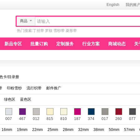
Engilsh
我的账
商品
热门搜索:
丁丝带
罗纹
雪纱带
菱形带
新品专区
批量订购
定制服务
行业方案
商城动态
关
色卡/目录册
带
印粉雪纱
流行织带
邮件推广
绿色区
蓝色区
007
467
012
815
810
187
374
017
260
077
16mm
19mm
22mm
25mm
28mm
32mm
38mm
50mm
57mm
150
151
152
153
154
155
156
157
158
159