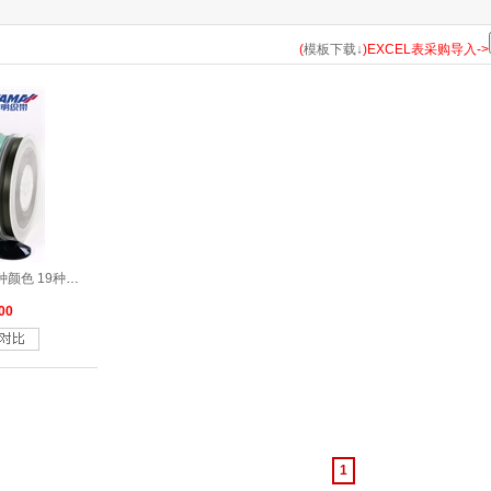
183
185
193
198
203
210
235
238
243
252
(
模板下载↓
)EXCEL表采购导入->
314
317
322
323
324
325
326
327
328
329
346
347
350
352
363
365
366
369
371
372
470
473
476
477
510
513
520
524
525
530
涤纶双面色丁带绿色系列29种颜色 19种尺寸
566
567
569
570
572
577
579
580
583
587
00
662
668
675
686
687
690
693
714
720
743
813
814
818
820
823
824
826
835
836
837
870
1