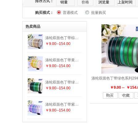
排序方式：
销量
价格
浏览量
上架时间
购买模式：
普通模式
批量购买
169
174
175
176
177
182
热卖商品
303
305
307
308
311
313
涤纶双面色丁带棕色系列25种颜色 19种尺寸
￥9.00--154.00
336
337
338
340
342
343
涤纶双面色丁带黄色系列29种颜色 19种尺寸
447
458
462
463
464
465
￥9.00--154.00
552
555
556
563
564
565
涤纶双面色丁带绿色系列29种颜色 19种尺寸
￥9.00 -- ￥154.
￥9.00--154.00
625
640
644
645
650
660
涤纶双面色丁带紫色系列15种颜色 19种尺寸
￥9.00--154.00
779
780
785
789
793
812
847
850
855
860
868
869