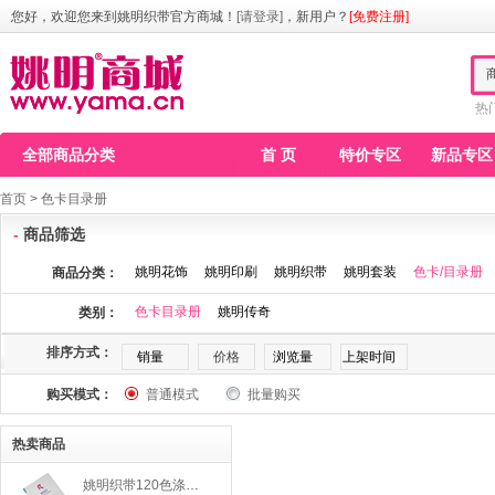
您好，欢迎您来到姚明织带官方商城！
[请登录]
，新用户？
[免费注册]
热
全部商品分类
首 页
特价专区
新品专区
首页
>
色卡目录册
-
商品筛选
姚明花饰
姚明印刷
姚明织带
姚明套装
色卡/目录册
商品分类：
色卡目录册
姚明传奇
类别：
排序方式：
销量
价格
浏览量
上架时间
购买模式：
普通模式
批量购买
热卖商品
姚明织带120色涤纶格子带色卡