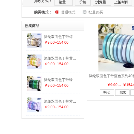
排序方式：
销量
价格
浏览量
上架时间
购买模式：
普通模式
批量购买
169
174
175
176
177
182
热卖商品
303
305
307
308
311
313
涤纶双面色丁带棕色系列25种颜色 19种尺寸
￥9.00--154.00
336
337
338
340
342
343
涤纶双面色丁带黄色系列29种颜色 19种尺寸
447
458
462
463
464
465
￥9.00--154.00
552
555
556
563
564
565
涤纶双面色丁带绿色系列29种颜色 19种尺寸
￥9.00 -- ￥154.
￥9.00--154.00
625
640
644
645
650
660
涤纶双面色丁带紫色系列15种颜色 19种尺寸
￥9.00--154.00
779
780
785
789
793
812
847
850
855
860
868
869