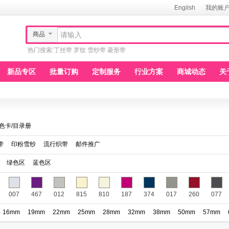
Engilsh
我的账
商品
热门搜索:
丁丝带
罗纹
雪纱带
菱形带
新品专区
批量订购
定制服务
行业方案
商城动态
关
色卡/目录册
带
印粉雪纱
流行织带
邮件推广
绿色区
蓝色区
007
467
012
815
810
187
374
017
260
077
16mm
19mm
22mm
25mm
28mm
32mm
38mm
50mm
57mm
150
151
152
153
154
155
156
157
158
159