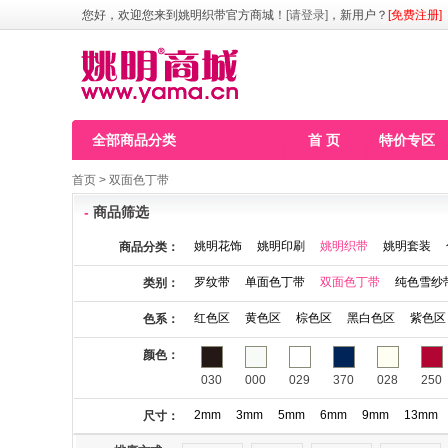
您好，欢迎您来到姚明织带官方商城！
[请登录]
，新用户？
[免费注册]
全部商品分类
首 页
特价专区
首页
>
双面色丁带
-
商品筛选
姚明花饰
姚明印刷
姚明织带
姚明套装
商品分类：
罗纹带
单面色丁带
双面色丁带
纯色雪纱
类别：
红色区
黄色区
棕色区
黑白色区
紫色区
色系：
颜色：
030
000
029
370
028
250
2mm
3mm
5mm
6mm
9mm
13mm
尺寸：
115
123
141
146
148
149