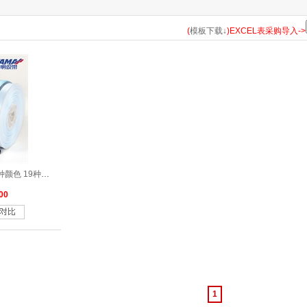
183
185
193
198
203
210
235
238
243
252
(
模板下载↓
)EXCEL表采购导入->
314
317
322
323
324
325
326
327
328
329
346
347
350
352
363
365
366
369
371
372
470
473
476
477
510
513
520
524
525
530
涤纶双面色丁带蓝色系列40种颜色 19种尺寸
566
567
569
570
572
577
579
580
583
587
00
662
668
675
686
687
690
693
714
720
743
813
814
818
820
823
824
826
835
836
837
870
1