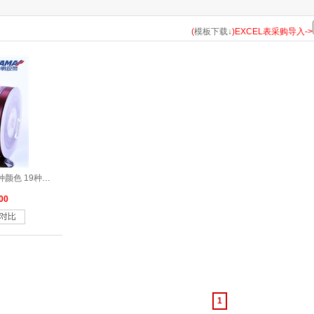
183
185
193
198
203
210
235
238
243
252
(
模板下载↓
)EXCEL表采购导入->
314
317
322
323
324
325
326
327
328
329
346
347
350
352
363
365
366
369
371
372
470
473
476
477
510
513
520
524
525
530
涤纶双面色丁带红色系列49种颜色 19种尺寸
566
567
569
570
572
577
579
580
583
587
00
662
668
675
686
687
690
693
714
720
743
813
814
818
820
823
824
826
835
836
837
870
1