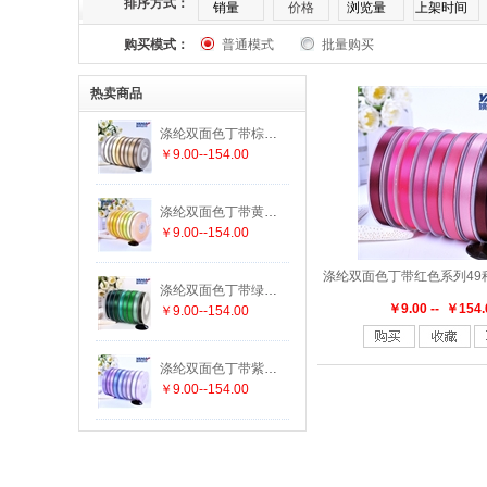
排序方式：
销量
价格
浏览量
上架时间
购买模式：
普通模式
批量购买
169
174
175
176
177
182
热卖商品
303
305
307
308
311
313
涤纶双面色丁带棕色系列25种颜色 19种尺寸
￥9.00--154.00
336
337
338
340
342
343
涤纶双面色丁带黄色系列29种颜色 19种尺寸
447
458
462
463
464
465
￥9.00--154.00
552
555
556
563
564
565
涤纶双面色丁带绿色系列29种颜色 19种尺寸
￥9.00 -- ￥154.
￥9.00--154.00
625
640
644
645
650
660
涤纶双面色丁带紫色系列15种颜色 19种尺寸
￥9.00--154.00
779
780
785
789
793
812
847
850
855
860
868
869