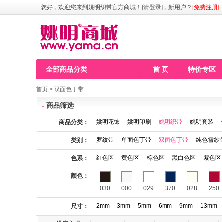
您好，欢迎您来到姚明织带官方商城！
[请登录]
，新用户？
[免费注册]
全部商品分类
首 页
特价专区
首页
>
双面色丁带
-
商品筛选
姚明花饰
姚明印刷
姚明织带
姚明套装
商品分类：
罗纹带
单面色丁带
双面色丁带
纯色雪纱
类别：
红色区
黄色区
棕色区
黑白色区
紫色区
色系：
颜色：
030
000
029
370
028
250
2mm
3mm
5mm
6mm
9mm
13mm
尺寸：
115
123
141
146
148
149