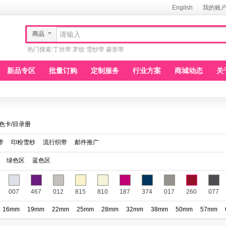
Engilsh
我的账
商品
热门搜索:
丁丝带
罗纹
雪纱带
菱形带
新品专区
批量订购
定制服务
行业方案
商城动态
关
色卡/目录册
带
印粉雪纱
流行织带
邮件推广
绿色区
蓝色区
007
467
012
815
810
187
374
017
260
077
16mm
19mm
22mm
25mm
28mm
32mm
38mm
50mm
57mm
150
151
152
153
154
155
156
157
158
159