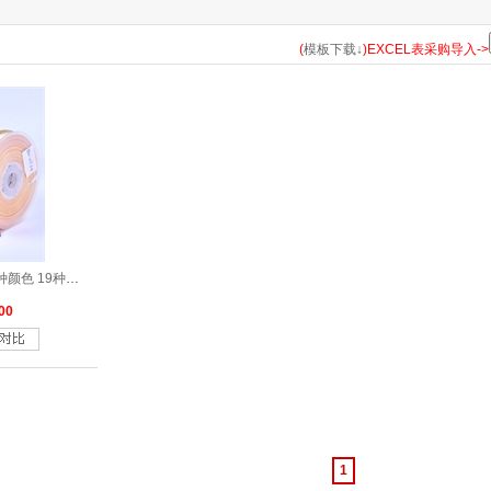
183
185
193
198
203
210
235
238
243
252
(
模板下载↓
)EXCEL表采购导入->
314
317
322
323
324
325
326
327
328
329
346
347
350
352
363
365
366
369
371
372
470
473
476
477
510
513
520
524
525
530
涤纶双面色丁带黄色系列29种颜色 19种尺寸
566
567
569
570
572
577
579
580
583
587
00
662
668
675
686
687
690
693
714
720
743
813
814
818
820
823
824
826
835
836
837
870
1