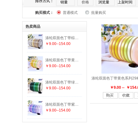
排序方式：
销量
价格
浏览量
上架时间
购买模式：
普通模式
批量购买
169
174
175
176
177
182
热卖商品
303
305
307
308
311
313
涤纶双面色丁带棕色系列25种颜色 19种尺寸
￥9.00--154.00
336
337
338
340
342
343
涤纶双面色丁带黄色系列29种颜色 19种尺寸
447
458
462
463
464
465
￥9.00--154.00
552
555
556
563
564
565
涤纶双面色丁带绿色系列29种颜色 19种尺寸
￥9.00 -- ￥154.
￥9.00--154.00
625
640
644
645
650
660
涤纶双面色丁带紫色系列15种颜色 19种尺寸
￥9.00--154.00
779
780
785
789
793
812
847
850
855
860
868
869