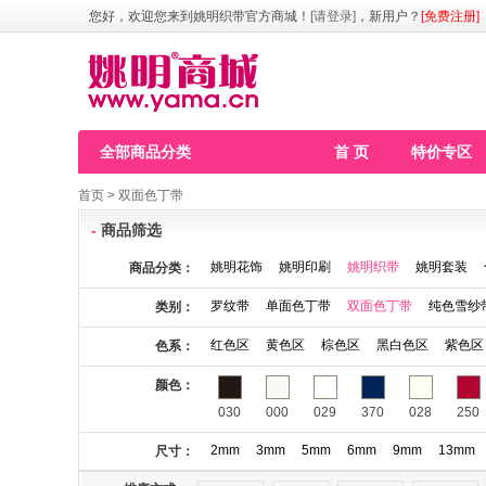
您好，欢迎您来到姚明织带官方商城！
[请登录]
，新用户？
[免费注册]
全部商品分类
首 页
特价专区
首页
>
双面色丁带
-
商品筛选
姚明花饰
姚明印刷
姚明织带
姚明套装
商品分类：
罗纹带
单面色丁带
双面色丁带
纯色雪纱
类别：
红色区
黄色区
棕色区
黑白色区
紫色区
色系：
颜色：
030
000
029
370
028
250
2mm
3mm
5mm
6mm
9mm
13mm
尺寸：
115
123
141
146
148
149