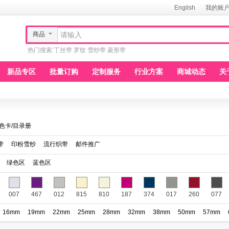
Engilsh
我的账
商品
热门搜索:
丁丝带
罗纹
雪纱带
菱形带
新品专区
批量订购
定制服务
行业方案
商城动态
关
色卡/目录册
带
印粉雪纱
流行织带
邮件推广
绿色区
蓝色区
007
467
012
815
810
187
374
017
260
077
16mm
19mm
22mm
25mm
28mm
32mm
38mm
50mm
57mm
150
151
152
153
154
155
156
157
158
159