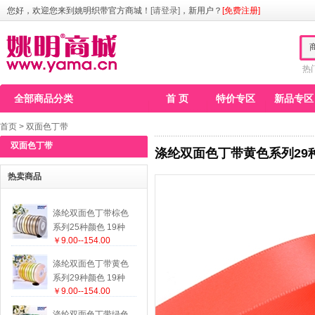
您好，欢迎您来到姚明织带官方商城！
[请登录]
，新用户？
[免费注册]
热
全部商品分类
首 页
特价专区
新品专区
首页
>
双面色丁带
双面色丁带
涤纶双面色丁带黄色系列29种
热卖商品
涤纶双面色丁带棕色
系列25种颜色 19种
￥9.00--154.00
尺寸
涤纶双面色丁带黄色
系列29种颜色 19种
￥9.00--154.00
尺寸
涤纶双面色丁带绿色