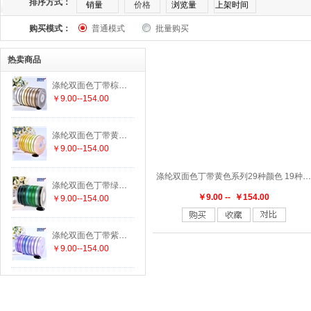
排序方式：
销量
价格
浏览量
上架时间
购买模式：
普通模式
批量购买
169
174
175
176
177
182
183
1
热卖商品
303
305
307
308
311
313
314
3
涤纶双面色丁带棕色系列25种颜色 19种尺寸
￥9.00--154.00
336
337
338
340
342
343
346
3
涤纶双面色丁带黄色系列29种颜色 19种尺寸
447
458
462
463
464
465
470
4
￥9.00--154.00
涤纶双面色丁带黄色系列29种颜色 19种尺寸
552
555
556
563
564
565
566
5
涤纶双面色丁带绿色系列29种颜色 19种尺寸
￥9.00 -- ￥154.00
￥9.00--154.00
625
640
644
645
650
660
662
6
涤纶双面色丁带紫色系列15种颜色 19种尺寸
￥9.00--154.00
779
780
785
789
793
812
813
8
847
850
855
860
868
869
870