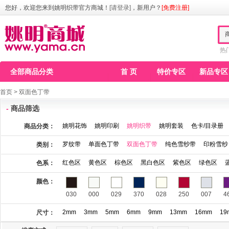
您好，欢迎您来到姚明织带官方商城！
[请登录]
，新用户？
[免费注册]
热
全部商品分类
首 页
特价专区
新品专区
首页
>
双面色丁带
-
商品筛选
姚明花饰
姚明印刷
姚明织带
姚明套装
色卡/目录册
商品分类：
罗纹带
单面色丁带
双面色丁带
纯色雪纱带
印粉雪纱
类别：
红色区
黄色区
棕色区
黑白色区
紫色区
绿色区
色系：
颜色：
030
000
029
370
028
250
007
4
2mm
3mm
5mm
6mm
9mm
13mm
16mm
19
尺寸：
115
123
141
146
148
149
150
1