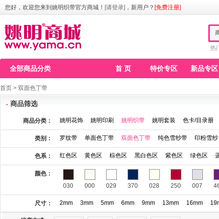
您好，欢迎您来到姚明织带官方商城！
[请登录]
，新用户？
[免费注册]
热
全部商品分类
首 页
特价专区
新品专区
首页
>
双面色丁带
-
商品筛选
姚明花饰
姚明印刷
姚明织带
姚明套装
色卡/目录册
商品分类：
罗纹带
单面色丁带
双面色丁带
纯色雪纱带
印粉雪纱
类别：
红色区
黄色区
棕色区
黑白色区
紫色区
绿色区
色系：
颜色：
030
000
029
370
028
250
007
4
2mm
3mm
5mm
6mm
9mm
13mm
16mm
19
尺寸：
115
123
141
146
148
149
150
1