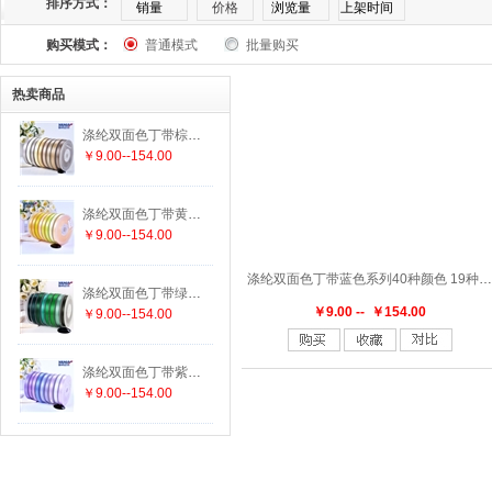
排序方式：
销量
价格
浏览量
上架时间
购买模式：
普通模式
批量购买
169
174
175
176
177
182
183
1
热卖商品
303
305
307
308
311
313
314
3
涤纶双面色丁带棕色系列25种颜色 19种尺寸
￥9.00--154.00
336
337
338
340
342
343
346
3
涤纶双面色丁带黄色系列29种颜色 19种尺寸
447
458
462
463
464
465
470
4
￥9.00--154.00
涤纶双面色丁带蓝色系列40种颜色 19种尺寸
552
555
556
563
564
565
566
5
涤纶双面色丁带绿色系列29种颜色 19种尺寸
￥9.00 -- ￥154.00
￥9.00--154.00
625
640
644
645
650
660
662
6
涤纶双面色丁带紫色系列15种颜色 19种尺寸
￥9.00--154.00
779
780
785
789
793
812
813
8
847
850
855
860
868
869
870