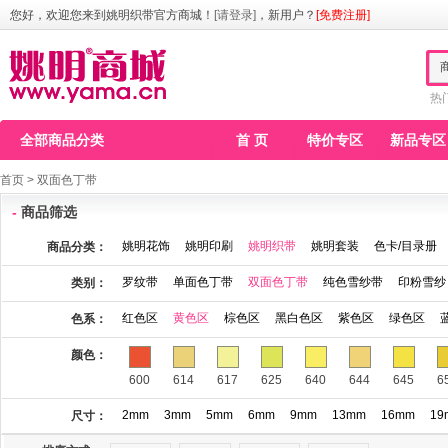
您好，欢迎您来到姚明织带官方商城！
[请登录]
，新用户？
[免费注册]
热
全部商品分类
首 页
特价专区
新品专区
首页
>
双面色丁带
-
商品筛选
姚明花饰
姚明印刷
姚明织带
姚明套装
色卡/目录册
商品分类：
罗纹带
单面色丁带
双面色丁带
纯色雪纱带
印粉雪纱
类别：
红色区
黄色区
棕色区
黑白色区
紫色区
绿色区
色系：
颜色：
600
614
617
625
640
644
645
6
2mm
3mm
5mm
6mm
9mm
13mm
16mm
19
尺寸：
761
765
777
779
780
785
789
7