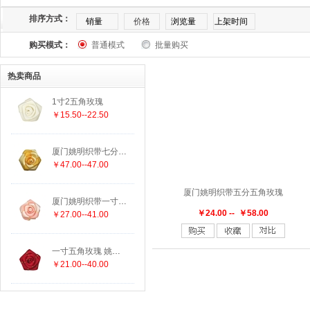
1080
1133
117
123
123-153
123-156
排序方式：
销量
价格
浏览量
上架时间
购买模式：
168-275
普通模式
175
批量购买
175印029
187
203
2067
热卖商品
305
308
308印029
311
3110
3153
3
1寸2五角玫瑰
￥15.50--22.50
430印029
430印463
434-473
465
465印029
厦门姚明织带七分双色六角玫瑰
625
640
640-156
645印029
668
668印0
￥47.00--47.00
厦门姚明织带五分五角玫瑰
815印123
835
835印847
847
847印029
厦门姚明织带一寸双色五角玫瑰
￥24.00 -- ￥58.00
￥27.00--41.00
一寸五角玫瑰 姚明花饰厂家直销
￥21.00--40.00