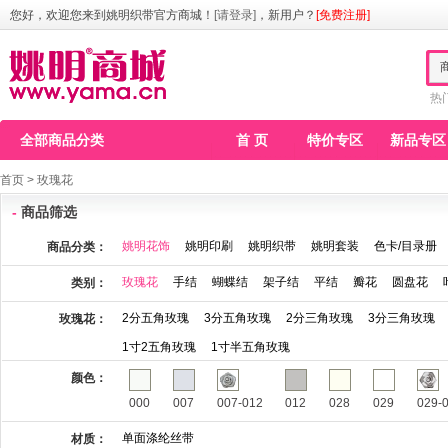
您好，欢迎您来到姚明织带官方商城！
[请登录]
，新用户？
[免费注册]
热
全部商品分类
首 页
特价专区
新品专区
首页
>
玫瑰花
-
商品筛选
姚明花饰
姚明印刷
姚明织带
姚明套装
色卡/目录册
商品分类：
玫瑰花
手结
蝴蝶结
架子结
平结
瓣花
圆盘花
类别：
2分五角玫瑰
3分五角玫瑰
2分三角玫瑰
3分三角玫瑰
玫瑰花：
1寸2五角玫瑰
1寸半五角玫瑰
颜色：
000
007
007-012
012
028
029
029-
单面涤纶丝带
材质：