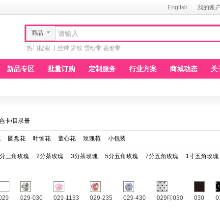
Engilsh
我的账
商品
热门搜索:
丁丝带
罗纹
雪纱带
菱形带
新品专区
批量订购
定制服务
行业方案
商城动态
关
色卡/目录册
花
圆盘花
叶饰花
童心花
玫瑰苞
小包装
3分三角玫瑰
2分茶玫瑰
3分茶玫瑰
5分五角玫瑰
7分五角玫瑰
1寸五角玫瑰
029
029-030
029-1133
029-235
029-430
029印030
030
0