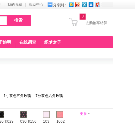
户
|
我的收藏
|
帮助中心
分享到：
0
去购物车结算
于姚明
在线调查
织梦盒子
1寸双色五角玫瑰
7分双色六角玫瑰
更多
30印029
030印156
103
1062