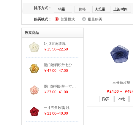
1080
1133
117
123
123-153
排序方式：
销量
价格
浏览量
上架时间
购买模式：
168-275
普通模式
175
批量购买
175印029
187
20
热卖商品
305
308
308印029
311
3110
1寸2五角玫瑰
￥15.50--22.50
430印029
430印463
434-473
465
厦门姚明织带七分双色六角玫瑰
625
640
640-156
645印029
66
￥47.00--47.00
三分茶玫瑰
815印123
835
835印847
847
厦门姚明织带一寸双色五角玫瑰
￥24.00 -- ￥48.
￥27.00--41.00
一寸五角玫瑰 姚明花饰厂家直销
￥21.00--40.00