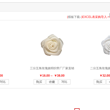
123-156
123-275
123印156
148
148-183
153
154
156
3
2067
2175
235
250
250-645
250-789
250印029
25
(
模板下载↓
)EXCEL表采购导入->
3153
317
323
324
327
340印029
350
370
370印17
465印029
510-530
513
550
550-327
550印029
580
5
8
668印029
687
690
714
714-720
720
751
810
8
三分五角玫瑰姚明织带厂厂家直销
二分五角玫瑰
847印029
850
8B02CC-148
8B02CC-751
8B07CC-148
00
￥16.00 -- ￥38.00
￥32.00