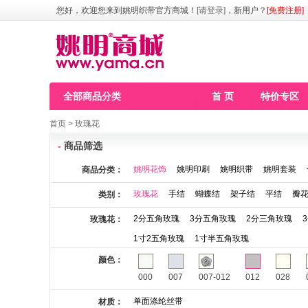
您好，欢迎您来到姚明织带官方商城！
[请登录]
，新用户？
[免费注册]
全部商品分类
首 页
特价专区
首页
>
玫瑰花
-
商品筛选
姚明花饰
姚明印刷
姚明织带
姚明套装
商品分类：
玫瑰花
手结
蝴蝶结
架子结
平结
瓣
类别：
2分五角玫瑰
3分五角玫瑰
2分三角玫瑰
玫瑰花：
1寸2五角玫瑰
1寸半五角玫瑰
颜色：
000
007
007-012
012
028
单面涤纶丝带
材质：