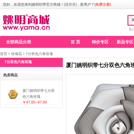
您好，欢迎您来到姚明织带官方商城！
[请登录]
，新用户？
[免费注册]
热
全部商品分类
首 页
特价专区
新品专区
首页
>
玫瑰花
>
7分双色六角玫瑰
7分双色六角玫瑰
厦门姚明织带七分双色六角
热卖商品
厦门姚明织带七分双
色六角玫瑰
￥47.00--47.00