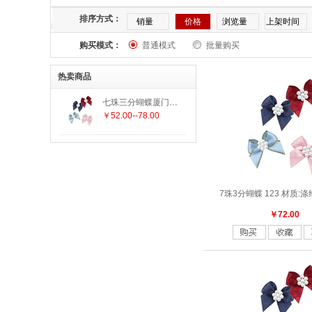
平纹丝带
塔夫边丝带
排序方式：
销量
价格
浏览量
上架时间
购买模式：
普通模式
批量购买
热卖商品
七珠三分蝴蝶厦门织带批发
￥52.00--78.00
7珠3分蝴蝶 123 材质:
￥72.00