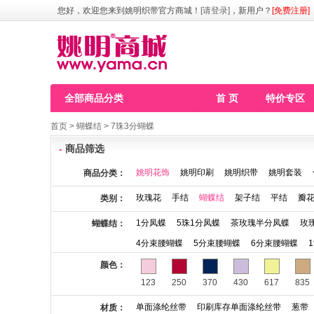
您好，欢迎您来到姚明织带官方商城！
[请登录]
，新用户？
[免费注册]
全部商品分类
首 页
特价专区
首页
>
蝴蝶结
>
7珠3分蝴蝶
-
商品筛选
姚明花饰
姚明印刷
姚明织带
姚明套装
商品分类：
玫瑰花
手结
蝴蝶结
架子结
平结
瓣
类别：
1分凤蝶
5珠1分凤蝶
茶玫瑰半分凤蝶
玫
蝴蝶结：
4分束腰蝴蝶
5分束腰蝴蝶
6分束腰蝴蝶
颜色：
123
250
370
430
617
835
单面涤纶丝带
印刷库存单面涤纶丝带
葱带
材质：