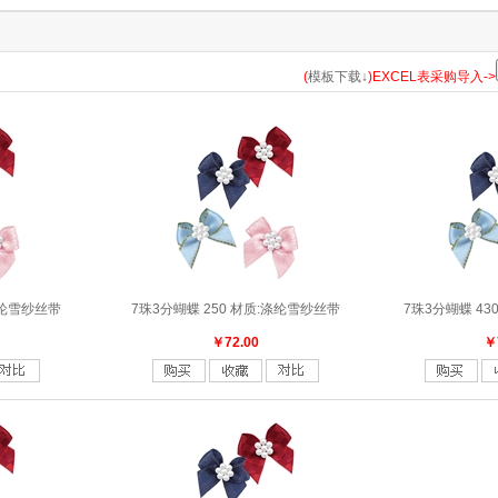
(
模板下载↓
)EXCEL表采购导入->
涤纶雪纱丝带
7珠3分蝴蝶 250 材质:涤纶雪纱丝带
7珠3分蝴蝶 43
￥72.00
￥