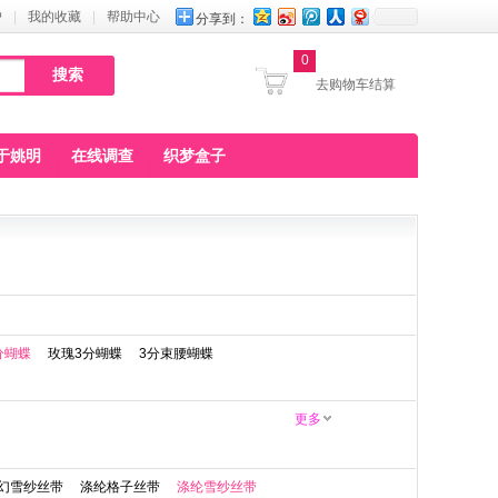
户
|
我的收藏
|
帮助中心
分享到：
0
去购物车结算
于姚明
在线调查
织梦盒子
分蝴蝶
玫瑰3分蝴蝶
3分束腰蝴蝶
更多
幻雪纱丝带
涤纶格子丝带
涤纶雪纱丝带