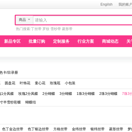
Engilsh
我的账
商品
热门搜索:
丁丝带
罗纹
雪纱带
菱形带
新品专区
批量订购
定制服务
行业方案
商城动态
关
色卡/目录册
花
圆盘花
叶饰花
童心花
玫瑰苞
小包装
瑰1分凤蝶
玫瑰2分凤蝶
2分蝴蝶
3分蝴蝶
1珠3分蝴蝶
2珠3分蝴蝶
7珠3
1寸半雪纱彩蝶
蝴蝶结
色丁金边丝带
色丁银边丝带
方格丝带
金纬丝带
银纬丝带
菱形丝带
梦