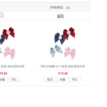
6
共
款商品
1/1
0 材质:涤纶雪纱丝带
7珠3分蝴蝶 617 材质:涤纶雪纱丝带
72.00
￥72.00