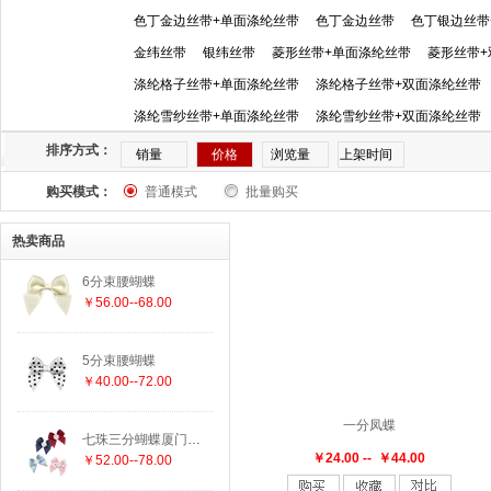
1044
1062
1080
1133
117
123
123-
色丁金边丝带+单面涤纶丝带
色丁金边丝带
色丁银边丝带
金纬丝带
银纬丝带
菱形丝带+单面涤纶丝带
菱形丝带+
156印029
175
175-030
175印029
182
1
涤纶格子丝带+单面涤纶丝带
涤纶格子丝带+双面涤纶丝带
涤纶雪纱丝带+单面涤纶丝带
涤纶雪纱丝带+双面涤纶丝带
250
250-1080
250-A020
250-A033
250-A40
排序方式：
销量
价格
浏览量
上架时间
购买模式：
3153
普通模式
317
323
批量购买
333-A062
335
340
34
热卖商品
4030
4076
4188
430
430-A045
430印46
6分束腰蝴蝶
￥56.00--68.00
550-A069
550印029
580
614
617
6179
5分束腰蝴蝶
750
751
789-250
789-4188
789-A316
7
￥40.00--72.00
一分凤蝶
A006
A011
A020
A024
A033
A035
A
七珠三分蝴蝶厦门织带批发
￥24.00 -- ￥44.00
￥52.00--78.00