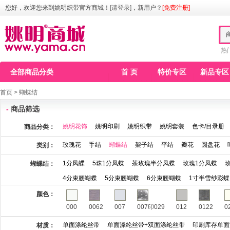
您好，欢迎您来到姚明织带官方商城！
[请登录]
，新用户？
[免费注册]
热
全部商品分类
首 页
特价专区
新品专区
首页
>
蝴蝶结
-
商品筛选
姚明花饰
姚明印刷
姚明织带
姚明套装
色卡/目录册
商品分类：
玫瑰花
手结
蝴蝶结
架子结
平结
瓣花
圆盘花
类别：
1分凤蝶
5珠1分凤蝶
茶玫瑰半分凤蝶
玫瑰1分凤蝶
蝴蝶结：
4分束腰蝴蝶
5分束腰蝴蝶
6分束腰蝴蝶
1寸半雪纱彩蝶
颜色：
000
0062
007
007印029
012
0122
0
单面涤纶丝带
单面涤纶丝带+双面涤纶丝带
印刷库存单面
材质：