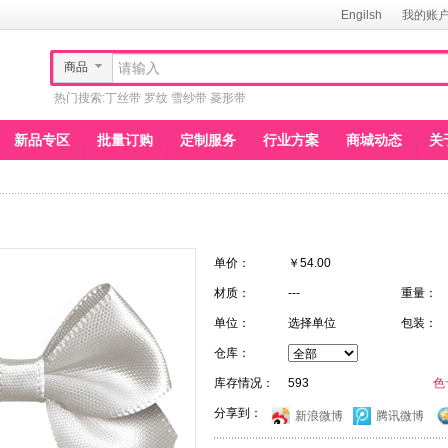
Engilsh
我的账
商品
热门搜索:
丁丝带
罗纹
雪纱带
菱形带
新品专区
批量订购
定制服务
行业方案
商城动态
关
单价：
￥
54.00
材质：
---
重量：
单位：
选择单位
包装：
仓库：
库存情况：
593
色
分享到：
新浪微博
腾讯微博