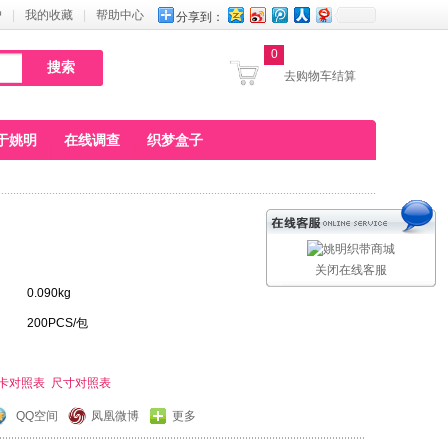
户
|
我的收藏
|
帮助中心
分享到：
0
去购物车结算
于姚明
在线调查
织梦盒子
关闭在线客服
0.090kg
200PCS/包
卡对照表
尺寸对照表
QQ空间
凤凰微博
更多