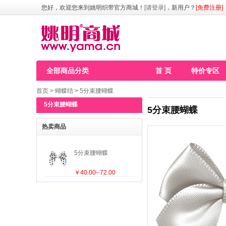
您好，欢迎您来到姚明织带官方商城！
[请登录]
，新用户？
[免费注册]
全部商品分类
首 页
特价专区
首页
>
蝴蝶结
>
5分束腰蝴蝶
5分束腰蝴蝶
5分束腰蝴蝶
热卖商品
5分束腰蝴蝶
￥40.00--72.00