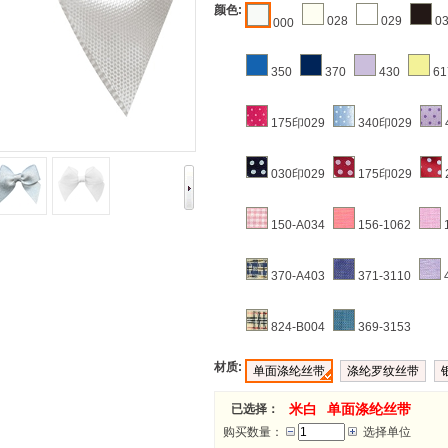
颜色:
028
029
0
000
350
370
430
61
175印029
340印029
030印029
175印029
150-A034
156-1062
370-A403
371-3110
824-B004
369-3153
材质:
单面涤纶丝带
涤纶罗纹丝带
米白
单面涤纶丝带
已选择：
购买数量：
选择单位