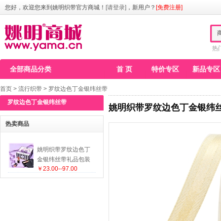
您好，欢迎您来到姚明织带官方商城！
[请登录]
，新用户？
[免费注册]
热
全部商品分类
首 页
特价专区
新品专区
首页
>
流行织带
>
罗纹边色丁金银纬丝带
罗纹边色丁金银纬丝带
姚明织带罗纹边色丁金银纬
热卖商品
姚明织带罗纹边色丁
金银纬丝带礼品包装
￥23.00--97.00
新品上市