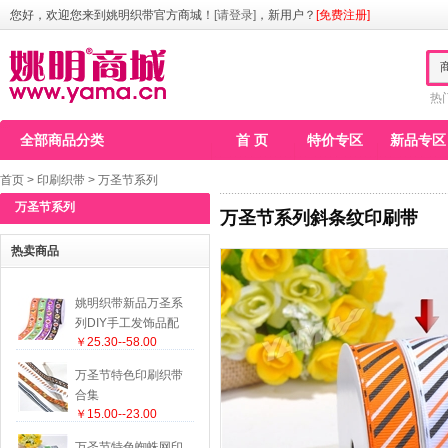
您好，欢迎您来到姚明织带官方商城！
[请登录]
，新用户？
[免费注册]
热
全部商品分类
首 页
特价专区
新品专区
首页
>
印刷织带
>
万圣节系列
万圣节系列
万圣节系列斜条纹印刷带
热卖商品
姚明织带新品万圣系
列DIY手工发饰品配
￥25.30--58.00
件直销25mm
万圣节特色印刷织带
合集
￥15.00--23.00
万圣节特色蜘蛛网印