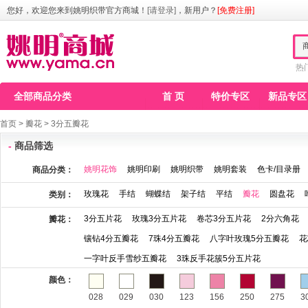
您好，欢迎您来到姚明织带官方商城！
[请登录]
，新用户？
[免费注册]
热
全部商品分类
首 页
特价专区
新品专区
首页
>
瓣花
>
3分五瓣花
-
商品筛选
姚明花饰
姚明印刷
姚明织带
姚明套装
色卡/目录册
商品分类：
玫瑰花
手结
蝴蝶结
架子结
平结
瓣花
圆盘花
类别：
3分五片花
玫瑰3分五片花
卷芯3分五片花
2分六角花
瓣花：
镶钻4分五瓣花
7珠4分五瓣花
八字叶玫瑰5分五瓣花
花
一字叶反手雪纱五瓣花
3珠反手花簇5分五片花
颜色：
028
029
030
123
156
250
275
3