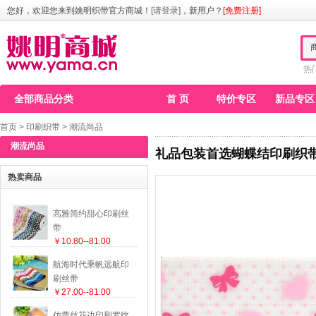
您好，欢迎您来到姚明织带官方商城！
[请登录]
，新用户？
[免费注册]
热
全部商品分类
首 页
特价专区
新品专区
首页
>
印刷织带
>
潮流尚品
潮流尚品
礼品包装首选蝴蝶结印刷织
热卖商品
高雅简约甜心印刷丝
带
￥10.80--81.00
航海时代乘帆远航印
刷丝带
￥27.00--81.00
仿蕾丝花边印刷罗纹