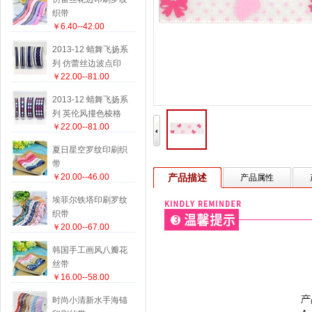
织带
￥6.40--42.00
2013-12 蜻舞飞扬系
列 仿蕾丝边波点印
￥22.00--81.00
刷带
2013-12 蜻舞飞扬系
列 英伦风撞色棱格
￥22.00--81.00
织带
夏日星空罗纹印刷织
带
￥20.00--46.00
产品描述
产品属性
埃菲尔铁塔印刷罗纹
织带
￥20.00--67.00
韩国手工画风八瓣花
丝带
￥16.00--58.00
时尚小清新水手海锚