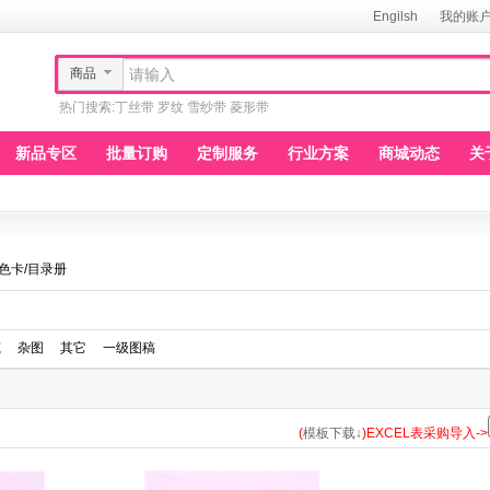
Engilsh
我的账
商品
热门搜索:
丁丝带
罗纹
雪纱带
菱形带
新品专区
批量订购
定制服务
行业方案
商城动态
关
色卡/目录册
筑
杂图
其它
一级图稿
(
模板下载↓
)EXCEL表采购导入->