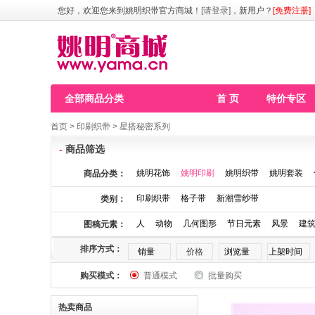
您好，欢迎您来到姚明织带官方商城！
[请登录]
，新用户？
[免费注册]
全部商品分类
首 页
特价专区
首页
>
印刷织带
>
星搭秘密系列
-
商品筛选
姚明花饰
姚明印刷
姚明织带
姚明套装
商品分类：
印刷织带
格子带
新潮雪纱带
类别：
人
动物
几何图形
节日元素
风景
建
图稿元素：
排序方式：
销量
价格
浏览量
上架时间
购买模式：
普通模式
批量购买
热卖商品