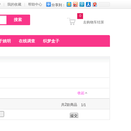
户
|
我的收藏
|
帮助中心
分享到：
0
去购物车结算
于姚明
在线调查
织梦盒子
收起
2
共
款商品
1/1